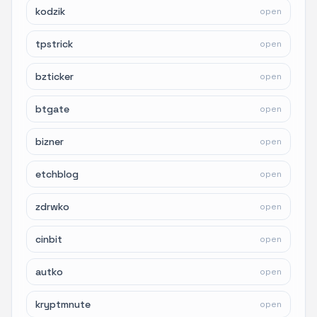
kodzik
open
tpstrick
open
bzticker
open
btgate
open
bizner
open
etchblog
open
zdrwko
open
cinbit
open
autko
open
kryptmnute
open