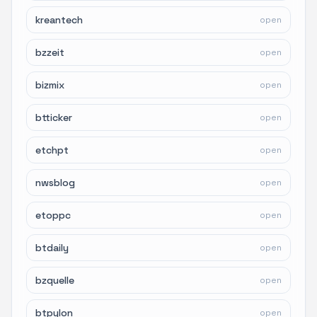
kreantech
open
bzzeit
open
bizmix
open
btticker
open
etchpt
open
nwsblog
open
etoppc
open
btdaily
open
bzquelle
open
btpylon
open